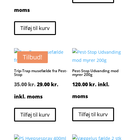
moms
Tilføj til kurv
Tilbud!
Trip-Trap musefælde fra Pest-
Pest-Stop Udvanding mod
Stop
myrer 200g
Den
Den
35.00
kr.
29.00
kr.
120.00
kr.
inkl.
oprindelige
aktuelle
moms
inkl. moms
pris
pris
Tilføj til kurv
Tilføj til kurv
var:
er:
35.00 kr..
29.00 kr..