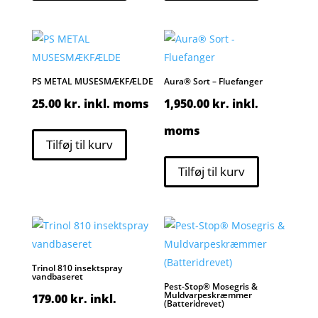
PS METAL MUSESMÆKFÆLDE
Aura® Sort – Fluefanger
25.00
kr.
inkl. moms
1,950.00
kr.
inkl.
moms
Tilføj til kurv
Tilføj til kurv
Trinol 810 insektspray
vandbaseret
Pest-Stop® Mosegris &
Muldvarpeskræmmer
179.00
kr.
inkl.
(Batteridrevet)