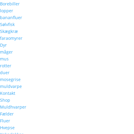
Borebiller
lopper
bananfluer
Sølvfisk
Skægkræ
faraomyrer
Dyr
måger
mus
rotter
duer
mosegrise
muldvarpe
Kontakt
Shop
Muldhvarper
Fælder
Fluer
Hvepse