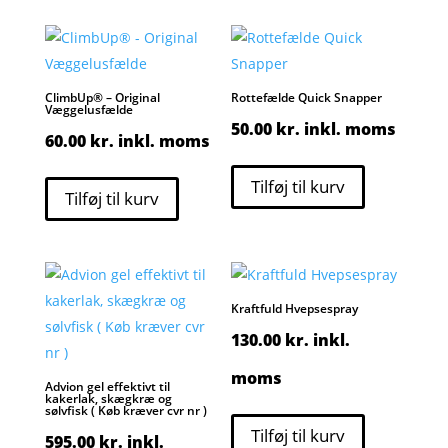
ClimbUp® – Original
Rottefælde Quick Snapper
Væggelusfælde
50.00
kr.
inkl. moms
60.00
kr.
inkl. moms
Tilføj til kurv
Tilføj til kurv
Kraftfuld Hvepsespray
130.00
kr.
inkl.
moms
Advion gel effektivt til
kakerlak, skægkræ og
sølvfisk ( Køb kræver cvr nr )
Tilføj til kurv
595.00
kr.
inkl.