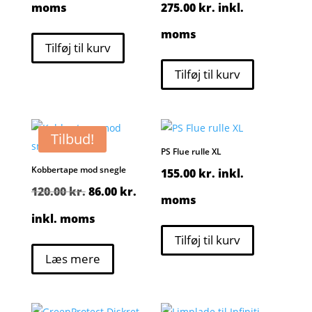
moms
275.00
kr.
inkl.
moms
Tilføj til kurv
Tilføj til kurv
Tilbud!
PS Flue rulle XL
Kobbertape mod snegle
155.00
kr.
inkl.
Den
Den
120.00
kr.
86.00
kr.
moms
oprindelige
aktuelle
inkl. moms
Tilføj til kurv
pris
pris
Læs mere
var:
er:
120.00 kr..
86.00 kr..