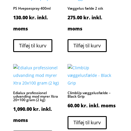
PS Hvepsespray 400ml
Væggelus fælde 2 stk
130.00
kr.
inkl.
275.00
kr.
inkl.
moms
moms
Tilføj til kurv
Tilføj til kurv
Edialux professionel
ClimbUp væggelusfælde –
udvanding mod myrer Xtra
Black Grip
20×100 gram (2 kg)
60.00
kr.
inkl. moms
1,090.00
kr.
inkl.
moms
Tilføj til kurv