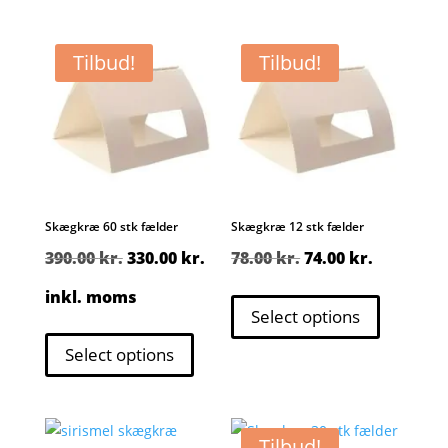
75.00 kr..
63.00 kr..
Tilbud!
Tilbud!
Skægkræ 60 stk fælder
Skægkræ 12 stk fælder
Den
Den
Den
Den
390.00
kr.
330.00
kr.
78.00
kr.
74.00
kr.
oprindelige
aktuelle
oprindelige
aktuelle
inkl. moms
Select options
pris
pris
pris
pris
Select options
var:
er:
var:
er:
390.00 kr..
330.00 kr..
78.00 kr..
74.00 kr..
Tilbud!