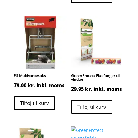
PS Muldvarpesaks
GreenProtect Fluefanger til
vindue
79.00
kr.
inkl. moms
29.95
kr.
inkl. moms
Tilføj til kurv
Tilføj til kurv