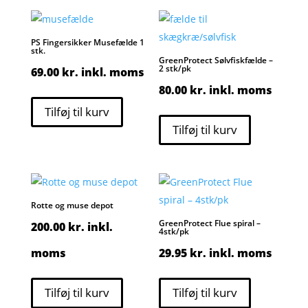
PS Fingersikker Musefælde 1
stk.
GreenProtect Sølvfiskfælde –
2 stk/pk
69.00
kr.
inkl. moms
80.00
kr.
inkl. moms
Tilføj til kurv
Tilføj til kurv
Rotte og muse depot
GreenProtect Flue spiral –
200.00
kr.
inkl.
4stk/pk
moms
29.95
kr.
inkl. moms
Tilføj til kurv
Tilføj til kurv