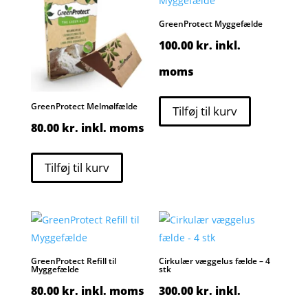
GreenProtect Myggefælde
100.00
kr.
inkl.
moms
GreenProtect Melmølfælde
Tilføj til kurv
80.00
kr.
inkl. moms
Tilføj til kurv
GreenProtect Refill til
Cirkulær væggelus fælde – 4
Myggefælde
stk
80.00
kr.
inkl. moms
300.00
kr.
inkl.