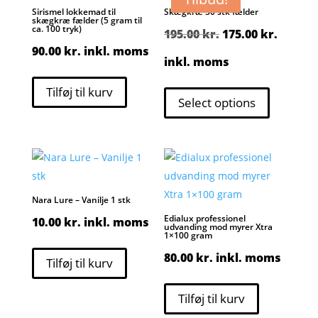
Sirismel lokkemad til
Skægkræ 30 stk fælder
skægkræ fælder (5 gram til
ca. 100 tryk)
Den
Den
195.00
kr.
175.00
kr.
90.00
kr.
inkl. moms
oprindelige
aktuel
inkl. moms
pris
pris
Tilføj til kurv
Select options
var:
er:
195.00 kr..
175.00 
Nara Lure – Vanilje 1 stk
Edialux professionel
10.00
kr.
inkl. moms
udvanding mod myrer Xtra
1×100 gram
80.00
kr.
inkl. moms
Tilføj til kurv
Tilføj til kurv