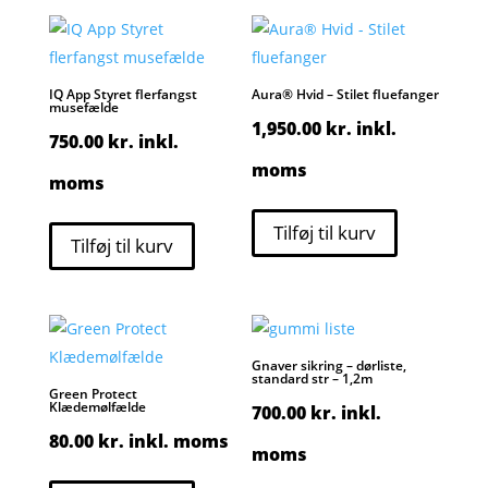
IQ App Styret flerfangst
Aura® Hvid – Stilet fluefanger
musefælde
1,950.00
kr.
inkl.
750.00
kr.
inkl.
moms
moms
Tilføj til kurv
Tilføj til kurv
Gnaver sikring – dørliste,
standard str – 1,2m
Green Protect
Klædemølfælde
700.00
kr.
inkl.
80.00
kr.
inkl. moms
moms