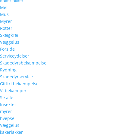
Kakerlakker
Møl
Mus
Myrer
Rotter
Skægkræ
Væggelus
Forside
Serviceydelser
Skadedyrsbekæmpelse
Rydning
Skadedyrservice
Giftfri bekæmpelse
Vi bekæmper
Se alle
Insekter
myrer
hvepse
Væggelus
kakerlakker