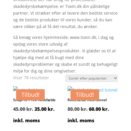
skadedyrsbekæmpelse, er Toxin.dk din pålidelige
partner. Vi stræber efter at levere den bedste service
og de bedste produkter til vores kunder, så du kan
være sikker på at få det resultat, du ønsker.
Så besøg vores hjemmeside, www.toxin.dk, i dag og
opdag vores store udvalg af
skadedyrsbekæmpelsesprodukter. Vi glæder os til at
hjælpe dig med at få bugt med dine
skadedyrsproblemer og skabe et sundt og behageligt
miljø for dig og dine omgivelser.
Sorteret
Viser 78 resultater
efter
popularitet
Tilbud!
Tilbud!
SnapPro T-rex rottefælde
Rottefælde med tunnel
Den
Den
Den
Den
45.00
kr.
35.00
kr.
80.00
kr.
60.00
kr.
oprindelige
aktuelle
oprindelige
aktuelle
inkl. moms
inkl. moms