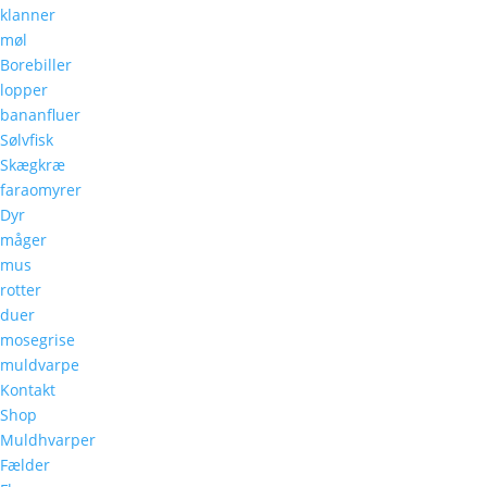
klanner
møl
Borebiller
lopper
bananfluer
Sølvfisk
Skægkræ
faraomyrer
Dyr
måger
mus
rotter
duer
mosegrise
muldvarpe
Kontakt
Shop
Muldhvarper
Fælder