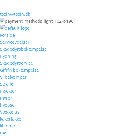
toxin@toxin.dk
Forside
Serviceydelser
Skadedyrsbekæmpelse
Rydning
Skadedyrservice
Giftfri bekæmpelse
Vi bekæmper
Se alle
Insekter
myrer
hvepse
Væggelus
kakerlakker
klanner
møl