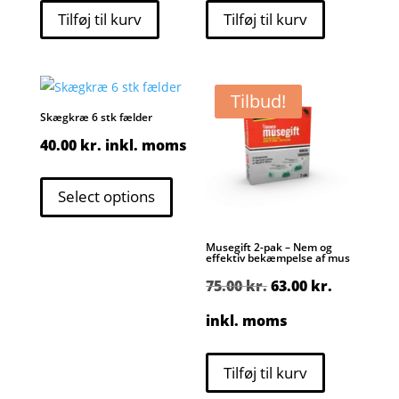
pris
pris
pris
pris
Tilføj til kurv
Tilføj til kurv
var:
er:
var:
er:
45.00 kr..
35.00 kr..
80.00 kr..
60.00 kr..
Tilbud!
Skægkræ 6 stk fælder
40.00
kr.
inkl. moms
Select options
Musegift 2-pak – Nem og
effektiv bekæmpelse af mus
Den
Den
75.00
kr.
63.00
kr.
oprindelige
aktuelle
inkl. moms
pris
pris
Tilføj til kurv
var:
er: