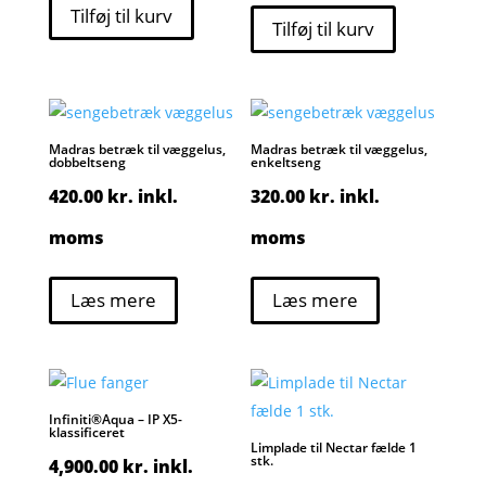
Tilføj til kurv
Tilføj til kurv
Madras betræk til væggelus,
Madras betræk til væggelus,
dobbeltseng
enkeltseng
420.00
kr.
inkl.
320.00
kr.
inkl.
moms
moms
Læs mere
Læs mere
Infiniti®Aqua – IP X5-
klassificeret
Limplade til Nectar fælde 1
stk.
4,900.00
kr.
inkl.