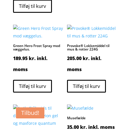
Tilføj til kurv
Green Hero Frost Spray mod
Provoke® Lokkemiddel til
væggelus.
mus & rotter 224G
189.95
kr.
inkl.
205.00
kr.
inkl.
moms
moms
Tilføj til kurv
Tilføj til kurv
Tilbud!
Musefælde
35.00
kr.
inkl. moms