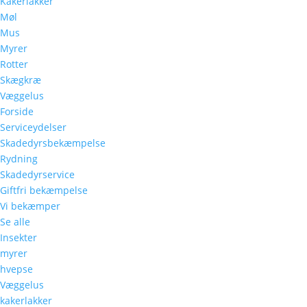
Kakerlakker
Møl
Mus
Myrer
Rotter
Skægkræ
Væggelus
Forside
Serviceydelser
Skadedyrsbekæmpelse
Rydning
Skadedyrservice
Giftfri bekæmpelse
Vi bekæmper
Se alle
Insekter
myrer
hvepse
Væggelus
kakerlakker