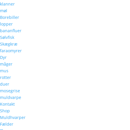
klanner
møl
Borebiller
lopper
bananfluer
Sølvfisk
Skægkræ
faraomyrer
Dyr
måger
mus
rotter
duer
mosegrise
muldvarpe
Kontakt
Shop
Muldhvarper
Fælder