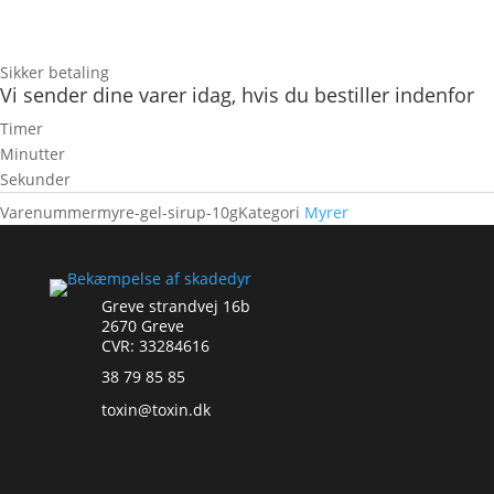
Sikker betaling
Vi sender dine varer idag, hvis du bestiller indenfor
Timer
Minutter
Sekunder
Varenummer
myre-gel-sirup-10g
Kategori
Myrer
Greve strandvej 16b
2670 Greve
CVR: 33284616
38 79 85 85
toxin@toxin.dk