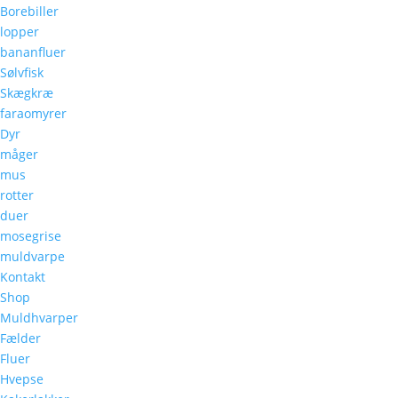
Borebiller
lopper
bananfluer
Sølvfisk
Skægkræ
faraomyrer
Dyr
måger
mus
rotter
duer
mosegrise
muldvarpe
Kontakt
Shop
Muldhvarper
Fælder
Fluer
Hvepse