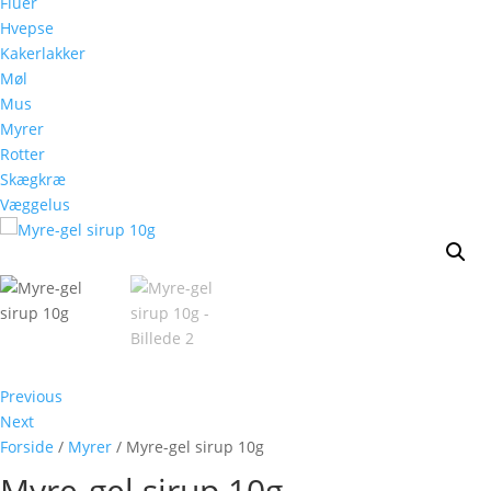
Fluer
Hvepse
Kakerlakker
Møl
Mus
Myrer
Rotter
Skægkræ
Væggelus
Previous
Next
Forside
/
Myrer
/ Myre-gel sirup 10g
Myre-gel sirup 10g