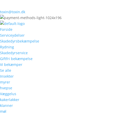
toxin@toxin.dk
Forside
Serviceydelser
Skadedyrsbekæmpelse
Rydning
Skadedyrservice
Giftfri bekæmpelse
Vi bekæmper
Se alle
Insekter
myrer
hvepse
Væggelus
kakerlakker
klanner
møl