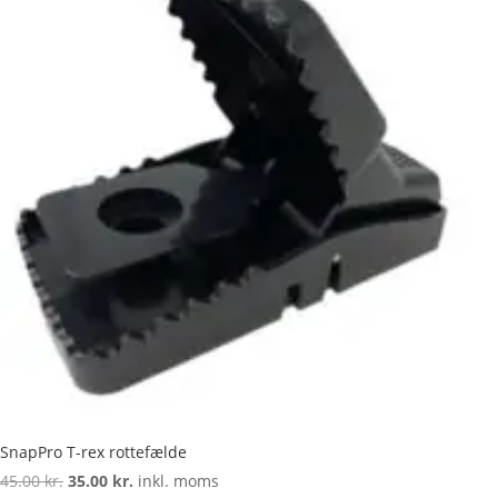
SnapPro T-rex rottefælde
Den
Den
45.00
kr.
35.00
kr.
inkl. moms