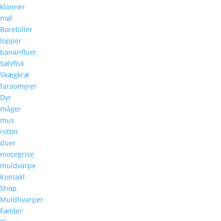
klanner
møl
Borebiller
lopper
bananfluer
Sølvfisk
Skægkræ
faraomyrer
Dyr
måger
mus
rotter
duer
mosegrise
muldvarpe
Kontakt
Shop
Muldhvarper
Fælder