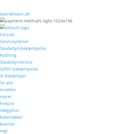
toxin@toxin.dk
Forside
Serviceydelser
Skadedyrsbekæmpelse
Rydning
Skadedyrservice
Giftfri bekæmpelse
Vi bekæmper
Se alle
Insekter
myrer
hvepse
Væggelus
kakerlakker
klanner
møl