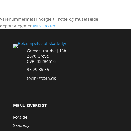
Varenummer
metal-noegle-til-rotte-og-musefaelde-
depot
Kategorier
Mus
,
Rotter
Greve strandvej 16b
2670 Greve
CVR: 33284616
38 79 85 85
toxin@toxin.dk
MENU OVERSIGT
Forside
Skadedyr