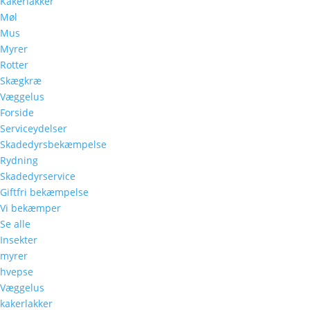
Kakerlakker
Møl
Mus
Myrer
Rotter
Skægkræ
Væggelus
Forside
Serviceydelser
Skadedyrsbekæmpelse
Rydning
Skadedyrservice
Giftfri bekæmpelse
Vi bekæmper
Se alle
Insekter
myrer
hvepse
Væggelus
kakerlakker