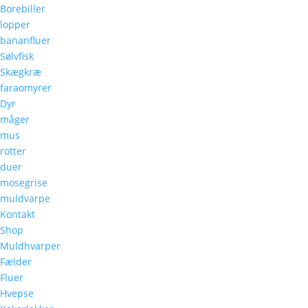
Borebiller
lopper
bananfluer
Sølvfisk
Skægkræ
faraomyrer
Dyr
måger
mus
rotter
duer
mosegrise
muldvarpe
Kontakt
Shop
Muldhvarper
Fælder
Fluer
Hvepse