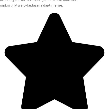
omkring Myrelokkedåser i dagtimerne.