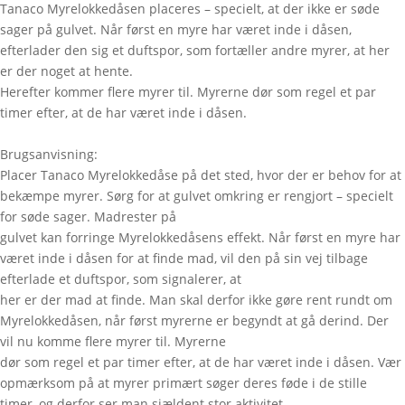
Tanaco Myrelokkedåsen placeres – specielt, at der ikke er søde
sager på gulvet. Når først en myre har været inde i dåsen,
efterlader den sig et duftspor, som fortæller andre myrer, at her
er der noget at hente.
Herefter kommer flere myrer til. Myrerne dør som regel et par
timer efter, at de har været inde i dåsen.
Brugsanvisning:
Placer Tanaco Myrelokkedåse på det sted, hvor der er behov for at
bekæmpe myrer. Sørg for at gulvet omkring er rengjort – specielt
for søde sager. Madrester på
gulvet kan forringe Myrelokkedåsens effekt. Når først en myre har
været inde i dåsen for at finde mad, vil den på sin vej tilbage
efterlade et duftspor, som signalerer, at
her er der mad at finde. Man skal derfor ikke gøre rent rundt om
Myrelokkedåsen, når først myrerne er begyndt at gå derind. Der
vil nu komme flere myrer til. Myrerne
dør som regel et par timer efter, at de har været inde i dåsen. Vær
opmærksom på at myrer primært søger deres føde i de stille
timer, og derfor ser man sjældent stor aktivitet