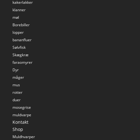
kakerlakker
klanner
møl
Borebiller
lopper
bananfluer
Sølvfisk
Skægkræ
faraomyrer
Dyr
måger
mus
rotter
duer
mosegrise
muldvarpe
Kontakt
Shop
Muldhvarper