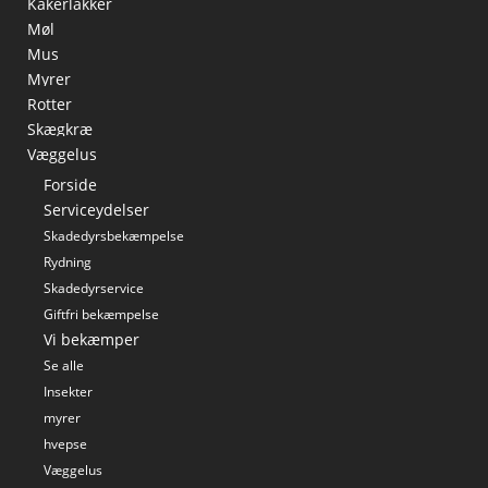
Kakerlakker
Møl
Mus
Myrer
Rotter
Skægkræ
Væggelus
Forside
Serviceydelser
Skadedyrsbekæmpelse
Rydning
Skadedyrservice
Giftfri bekæmpelse
Vi bekæmper
Se alle
Insekter
myrer
hvepse
Væggelus