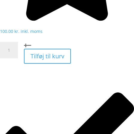
100.00
kr.
inkl. moms
Tanaco
Myrelokkedåse
Tilføj til kurv
4
stk
antal