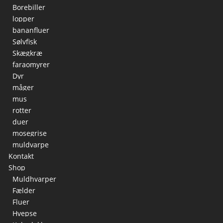
Borebiller
lopper
bananfluer
Sølvfisk
Skægkræ
faraomyrer
Dyr
måger
mus
rotter
duer
mosegrise
muldvarpe
Kontakt
Shop
Muldhvarper
Fælder
Fluer
Hvepse