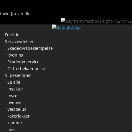
toxin@toxin.dk
Forside
Serviceydelser
Skadedyrsbekæmpelse
Rydning
Skadedyrservice
Giftfri bekæmpelse
Vi bekæmper
Se alle
Insekter
myrer
hvepse
Væggelus
kakerlakker
klanner
møl