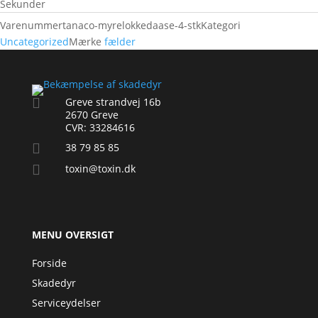
Sekunder
Varenummer
tanaco-myrelokkedaase-4-stk
Kategori
Uncategorized
Mærke
fælder

Greve strandvej 16b
2670 Greve
CVR: 33284616

38 79 85 85

toxin@toxin.dk
MENU OVERSIGT
Forside
Skadedyr
Serviceydelser