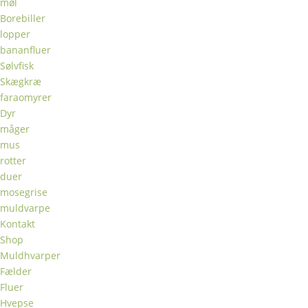
møl
Borebiller
lopper
bananfluer
Sølvfisk
Skægkræ
faraomyrer
Dyr
måger
mus
rotter
duer
mosegrise
muldvarpe
Kontakt
Shop
Muldhvarper
Fælder
Fluer
Hvepse