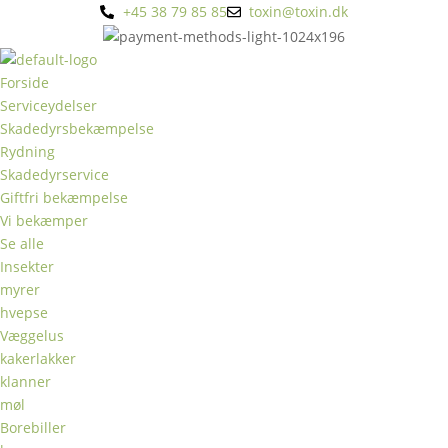
+45 38 79 85 85
toxin@toxin.dk
Forside
Serviceydelser
Skadedyrsbekæmpelse
Rydning
Skadedyrservice
Giftfri bekæmpelse
Vi bekæmper
Se alle
Insekter
myrer
hvepse
Væggelus
kakerlakker
klanner
møl
Borebiller