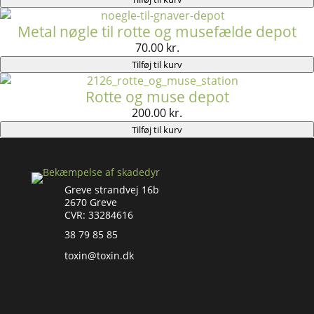
Metal nøgle til rotte og musefælde depot
70.00
kr.
Tilføj til kurv
Rotte og muse depot
200.00
kr.
Tilføj til kurv
Greve strandvej 16b
2670 Greve
CVR: 33284616
38 79 85 85
toxin@toxin.dk