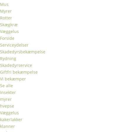
Mus
Myrer
Rotter
Skægkræ
Væggelus
Forside
Serviceydelser
Skadedyrsbekæmpelse
Rydning
Skadedyrservice
Giftfri bekæmpelse
Vi bekæmper
Se alle
Insekter
myrer
hvepse
Væggelus
kakerlakker
klanner