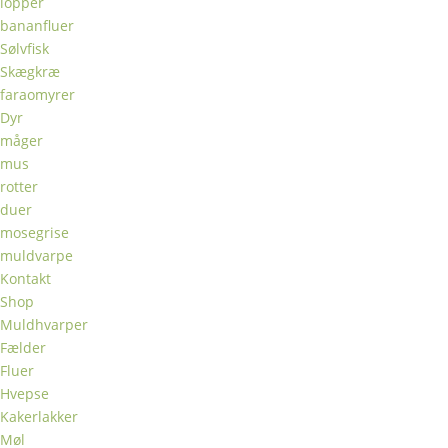
lopper
bananfluer
Sølvfisk
Skægkræ
faraomyrer
Dyr
måger
mus
rotter
duer
mosegrise
muldvarpe
Kontakt
Shop
Muldhvarper
Fælder
Fluer
Hvepse
Kakerlakker
Møl