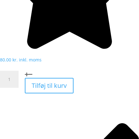
80.00
kr.
inkl. moms
GreenProtect
Fluefælde
Tilføj til kurv
antal