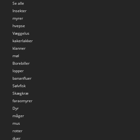
Se alle
Insekter
myrer
hvepse
Væggelus
kakerlakker
klanner
møl
Borebiller
lopper
bananfluer
Sølvfisk
Skægkræ
faraomyrer
Dyr
måger
mus
rotter
duer