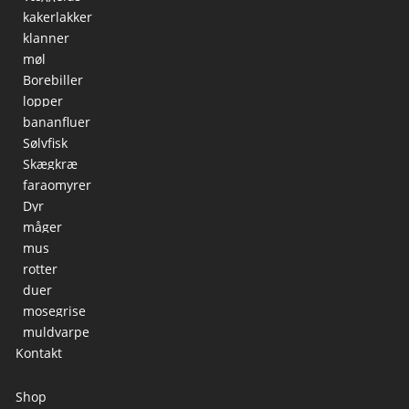
kakerlakker
klanner
møl
Borebiller
lopper
bananfluer
Sølvfisk
Skægkræ
faraomyrer
Dyr
måger
mus
rotter
duer
mosegrise
muldvarpe
Kontakt
Shop