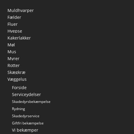
Muldhvarper
Fælder
Fluer
Hvepse
Kakerlakker
Møl
Mus
Myrer
Rotter
Skægkræ
Væggelus
Forside
Serviceydelser
Skadedyrsbekæmpelse
Rydning
Skadedyrservice
Giftfri bekæmpelse
Vi bekæmper