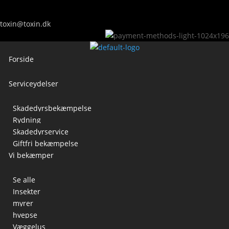
toxin@toxin.dk
Forside
Serviceydelser
Skadedyrsbekæmpelse
Rydning
Skadedyrservice
Giftfri bekæmpelse
Vi bekæmper
Se alle
Insekter
myrer
hvepse
Væggelus