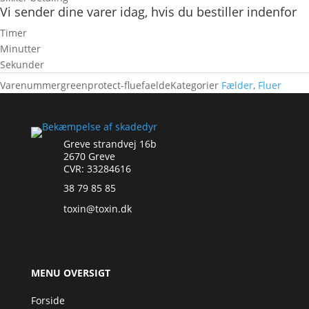
Vi sender dine varer idag, hvis du bestiller indenfor
Timer
Minutter
Sekunder
Varenummer
greenprotect-fluefaelde
Kategorier
Fælder
,
Fluer
Greve strandvej 16b
2670 Greve
CVR: 33284616
38 79 85 85
toxin@toxin.dk
MENU OVERSIGT
Forside