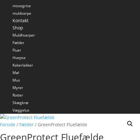
mosegrise
muldvarpe
Kontakt
Shop
Muldhvarper
Fælder
Fluer
Hvepse
Kakerlakker
Møl
Mus
Myrer
Rotter
Skægkræ
Væggelus
Forside
/
Fælder
/ GreenProtect Fluefælde
GreenProtect Fluefælde