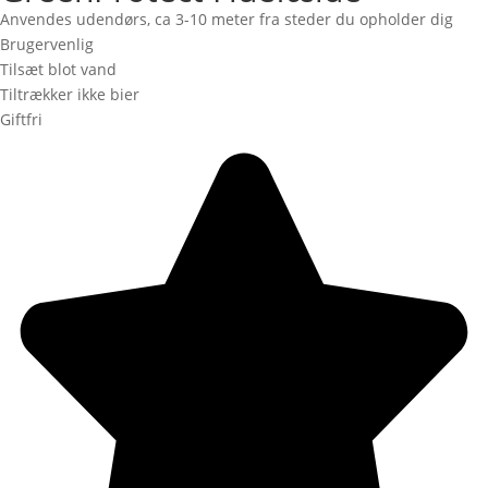
Anvendes udendørs, ca 3-10 meter fra steder du opholder dig
Brugervenlig
Tilsæt blot vand
Tiltrækker ikke bier
Giftfri