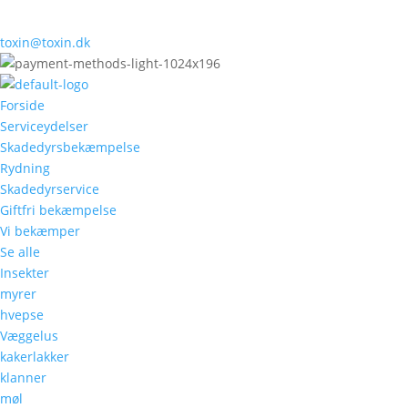
toxin@toxin.dk
Forside
Serviceydelser
Skadedyrsbekæmpelse
Rydning
Skadedyrservice
Giftfri bekæmpelse
Vi bekæmper
Se alle
Insekter
myrer
hvepse
Væggelus
kakerlakker
klanner
møl