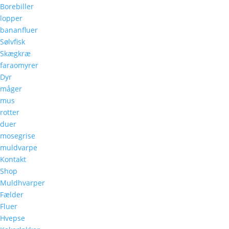
Borebiller
lopper
bananfluer
Sølvfisk
Skægkræ
faraomyrer
Dyr
måger
mus
rotter
duer
mosegrise
muldvarpe
Kontakt
Shop
Muldhvarper
Fælder
Fluer
Hvepse