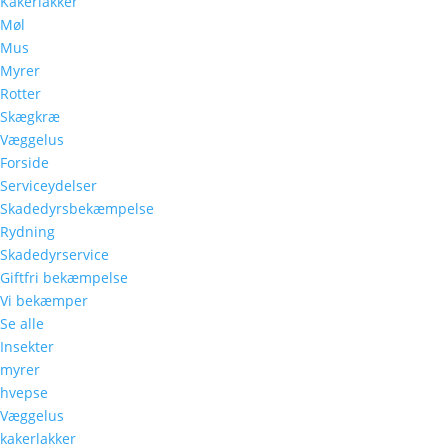
Kakerlakker
Møl
Mus
Myrer
Rotter
Skægkræ
Væggelus
Forside
Serviceydelser
Skadedyrsbekæmpelse
Rydning
Skadedyrservice
Giftfri bekæmpelse
Vi bekæmper
Se alle
Insekter
myrer
hvepse
Væggelus
kakerlakker