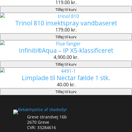
119.00
kr.
Tilføj til kurv
Trinol 810 insektspray vandbaseret
179.00
kr.
Tilføj til kurv
Infiniti®Aqua – IP X5-klassificeret
4,900.00
kr.
Tilføj til kurv
Limplade til Nectar fælde 1 stk.
40.00
kr.
Tilføj til kurv
Greve strandvej 16b
2670 Greve
CVR: 33284616