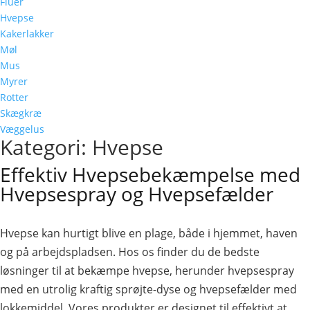
Fluer
Hvepse
Kakerlakker
Møl
Mus
Myrer
Rotter
Skægkræ
Væggelus
Kategori: Hvepse
Effektiv Hvepsebekæmpelse med
Hvepsespray og Hvepsefælder
Hvepse kan hurtigt blive en plage, både i hjemmet, haven
og på arbejdspladsen. Hos os finder du de bedste
løsninger til at bekæmpe hvepse, herunder hvepsespray
med en utrolig kraftig sprøjte-dyse og hvepsefælder med
lokkemiddel. Vores produkter er designet til effektivt at