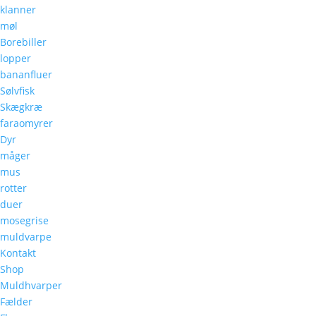
klanner
møl
Borebiller
lopper
bananfluer
Sølvfisk
Skægkræ
faraomyrer
Dyr
måger
mus
rotter
duer
mosegrise
muldvarpe
Kontakt
Shop
Muldhvarper
Fælder