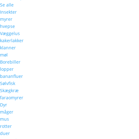
Se alle
Insekter
myrer
hvepse
Væggelus
kakerlakker
klanner
møl
Borebiller
lopper
bananfluer
Sølvfisk
Skægkræ
faraomyrer
Dyr
måger
mus
rotter
duer