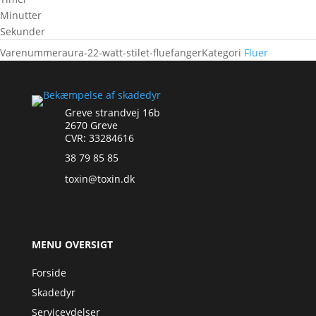
Minutter
Sekunder
Varenummer
aura-22-watt-stilet-fluefanger
Kategori
Fluer
Greve strandvej 16b
2670 Greve
CVR: 33284616
38 79 85 85
toxin@toxin.dk
MENU OVERSIGT
Forside
Skadedyr
Serviceydelser