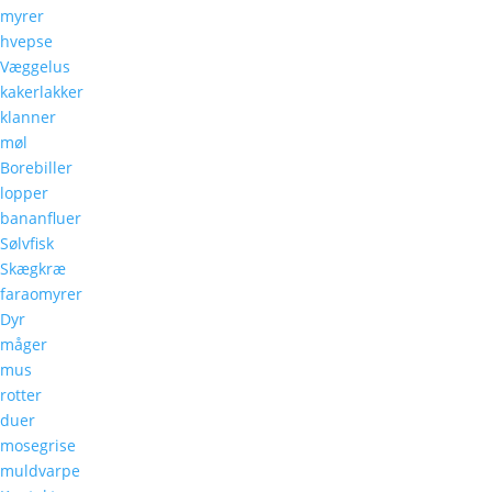
myrer
hvepse
Væggelus
kakerlakker
klanner
møl
Borebiller
lopper
bananfluer
Sølvfisk
Skægkræ
faraomyrer
Dyr
måger
mus
rotter
duer
mosegrise
muldvarpe