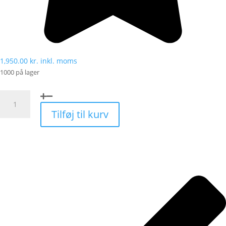
1,950.00
kr.
inkl. moms
1000 på lager
Aura®
Hvid
Tilføj til kurv
-
Stilet
fluefanger
antal