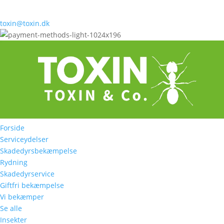
toxin@toxin.dk
Forside
Serviceydelser
Skadedyrsbekæmpelse
Rydning
Skadedyrservice
Giftfri bekæmpelse
Vi bekæmper
Se alle
Insekter