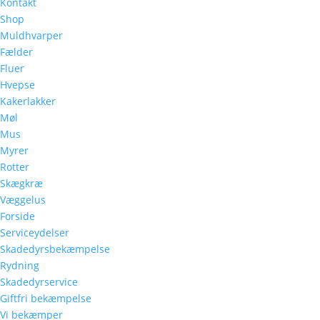
Kontakt
Shop
Muldhvarper
Fælder
Fluer
Hvepse
Kakerlakker
Møl
Mus
Myrer
Rotter
Skægkræ
Væggelus
Forside
Serviceydelser
Skadedyrsbekæmpelse
Rydning
Skadedyrservice
Giftfri bekæmpelse
Vi bekæmper