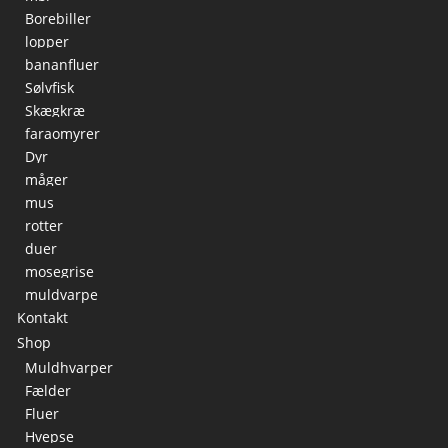
Borebiller
lopper
bananfluer
Sølvfisk
Skægkræ
faraomyrer
Dyr
måger
mus
rotter
duer
mosegrise
muldvarpe
Kontakt
Shop
Muldhvarper
Fælder
Fluer
Hvepse