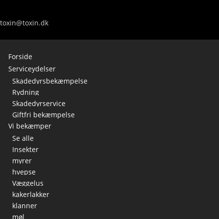
toxin@toxin.dk
Forside
Serviceydelser
Skadedyrsbekæmpelse
Rydning
Skadedyrservice
Giftfri bekæmpelse
Vi bekæmper
Se alle
Insekter
myrer
hvepse
Væggelus
kakerlakker
klanner
møl