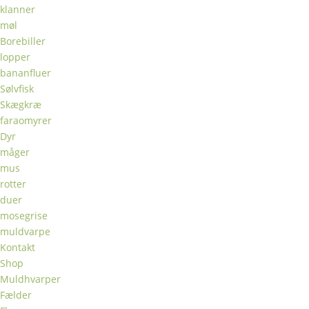
klanner
møl
Borebiller
lopper
bananfluer
Sølvfisk
Skægkræ
faraomyrer
Dyr
måger
mus
rotter
duer
mosegrise
muldvarpe
Kontakt
Shop
Muldhvarper
Fælder