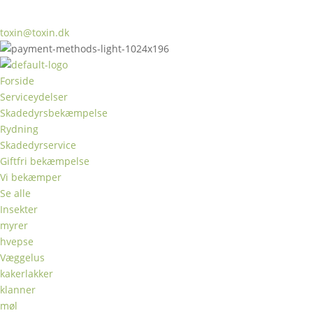
toxin@toxin.dk
Forside
Serviceydelser
Skadedyrsbekæmpelse
Rydning
Skadedyrservice
Giftfri bekæmpelse
Vi bekæmper
Se alle
Insekter
myrer
hvepse
Væggelus
kakerlakker
klanner
møl