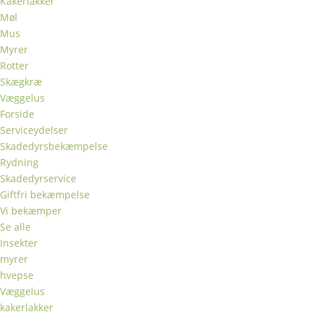
Kakerlakker
Møl
Mus
Myrer
Rotter
Skægkræ
Væggelus
Forside
Serviceydelser
Skadedyrsbekæmpelse
Rydning
Skadedyrservice
Giftfri bekæmpelse
Vi bekæmper
Se alle
Insekter
myrer
hvepse
Væggelus
kakerlakker