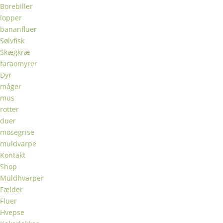
Borebiller
lopper
bananfluer
Sølvfisk
Skægkræ
faraomyrer
Dyr
måger
mus
rotter
duer
mosegrise
muldvarpe
Kontakt
Shop
Muldhvarper
Fælder
Fluer
Hvepse