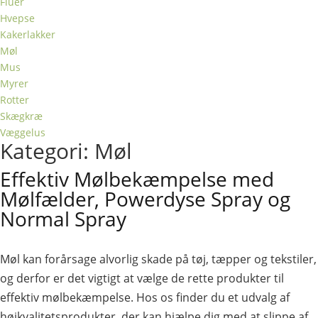
Fluer
Hvepse
Kakerlakker
Møl
Mus
Myrer
Rotter
Skægkræ
Væggelus
Kategori: Møl
Effektiv Mølbekæmpelse med
Mølfælder, Powerdyse Spray og
Normal Spray
Møl kan forårsage alvorlig skade på tøj, tæpper og tekstiler,
og derfor er det vigtigt at vælge de rette produkter til
effektiv mølbekæmpelse. Hos os finder du et udvalg af
højkvalitetsprodukter, der kan hjælpe dig med at slippe af